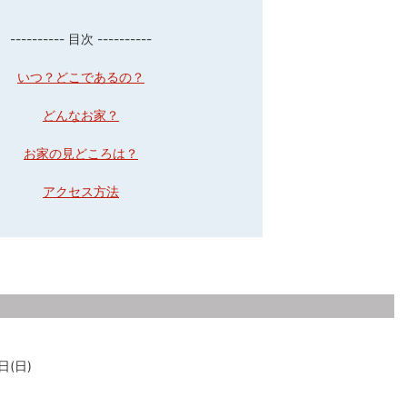
---------- 目次 ----------
いつ？どこであるの？
どんなお家？
お家の見どころは？
アクセス方法
日(日)