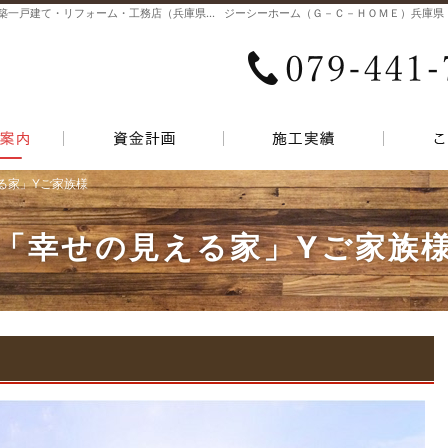
ジーシーホーム（Ｇ－Ｃ－ＨＯＭＥ）注文住宅・新築一戸建て・リフォーム・工務店（兵庫県）なら一城建設で家づくり！
家づくりのイベント情報
資金計画
施工実
る家」Yご家族様
る家」Yご家族様
「幸せの見える家」Yご家族