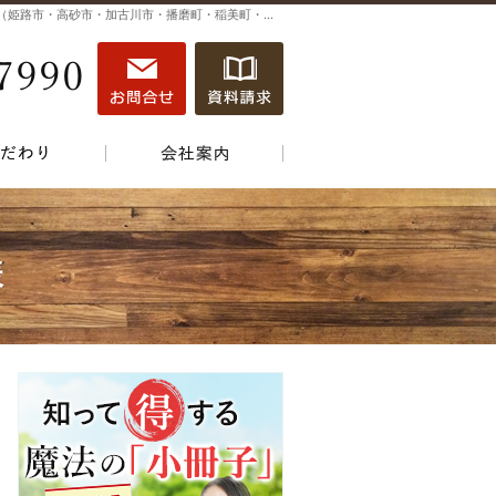
ジーシーホーム（Ｇ－Ｃ－ＨＯＭＥ）兵庫県（姫路市・高砂市・加古川市・播磨町・稲美町・明石市・三木市・小野市・加西市・神戸市）で家のことなら一城建設にお任せ！
079-441-7990
営業時間
お問合せ
資料請求
9:00～17:30
定休日
火曜日・水曜日
績
こだわり
会社案内
様
079-44
営業時
お問合せ
資料請求
間
9:00
～
17:30
定休日
火曜
日・水