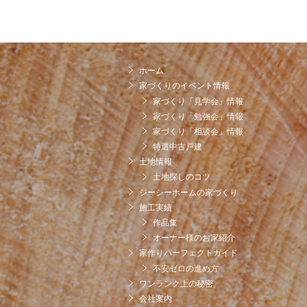
冊
子
ホーム
家づくりのイベント情報
家づくり「見学会」情報
家づくり「勉強会」情報
家づくり「相談会」情報
特選中古戸建
土地情報
土地探しのコツ
ジーシーホームの家づくり
施工実績
作品集
オーナー様のお家紹介
家作りパーフェクトガイド
不安ゼロの進め方
ワンランク上の秘密
会社案内